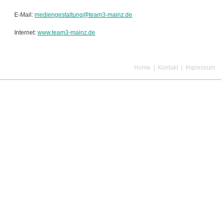
E-Mail:
mediengestaltung@team3-mainz.de
Internet:
www.team3-mainz.de
Home
|
Kontakt
|
Impressum